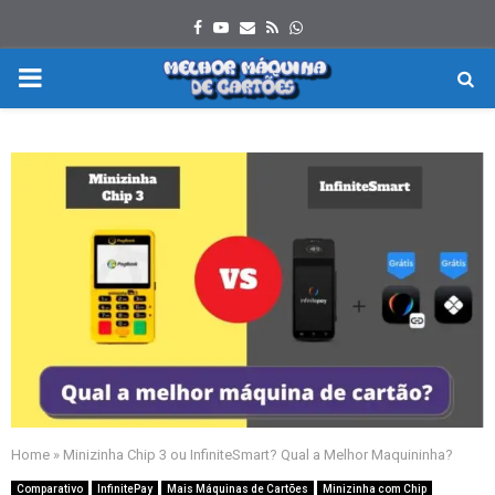
Facebook
Youtube
Email
Rss
Whatsapp
PRIMARY
MENU
Home
»
Minizinha Chip 3 ou InfiniteSmart? Qual a Melhor Maquininha?
Comparativo
InfinitePay
Mais Máquinas de Cartões
Minizinha com Chip