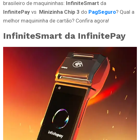
brasileiro de maquininhas:
InfiniteSmart
da
InfinitePay
vs
Minizinha Chip 3
do
PagSeguro
? Qual a
melhor maquininha de cartão? Confira agora!
InfiniteSmart da InfinitePay