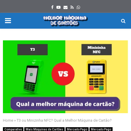
Facebook
Youtube
Email
Rss
Whatsapp
PRIMARY
MENU
Home
»
T3 ou Minizinha NFC? Qual a Melhor Máquina de Cartão?
Comparativo
Mais Máquinas de Cartões
Mercado Pago
Mercado Pago