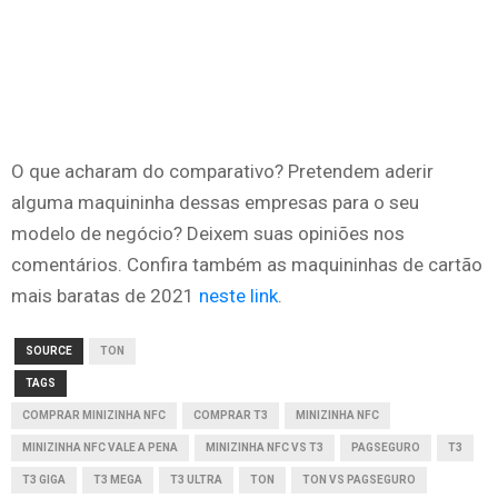
O que acharam do comparativo? Pretendem aderir
alguma maquininha dessas empresas para o seu
modelo de negócio? Deixem suas opiniões nos
comentários. Confira também as maquininhas de cartão
mais baratas de 2021
neste link
.
SOURCE
TON
TAGS
COMPRAR MINIZINHA NFC
COMPRAR T3
MINIZINHA NFC
MINIZINHA NFC VALE A PENA
MINIZINHA NFC VS T3
PAGSEGURO
T3
T3 GIGA
T3 MEGA
T3 ULTRA
TON
TON VS PAGSEGURO