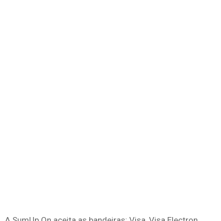
A SumUp On aceita as bandeiras: Visa, Visa Electron,