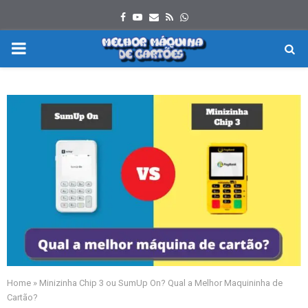
Facebook
Youtube
Email
Rss
Whatsapp
PRIMARY
MENU
Home
»
Minizinha Chip 3 ou SumUp On? Qual a Melhor Maquininha de
Cartão?