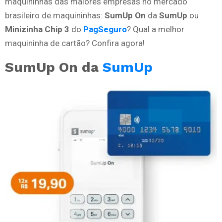
maquininhas das maiores empresas no mercado
brasileiro de maquininhas:
SumUp On
da
SumUp
ou
Minizinha Chip 3
do
PagSeguro
? Qual a melhor
maquininha de cartão? Confira agora!
SumUp On da
SumUp