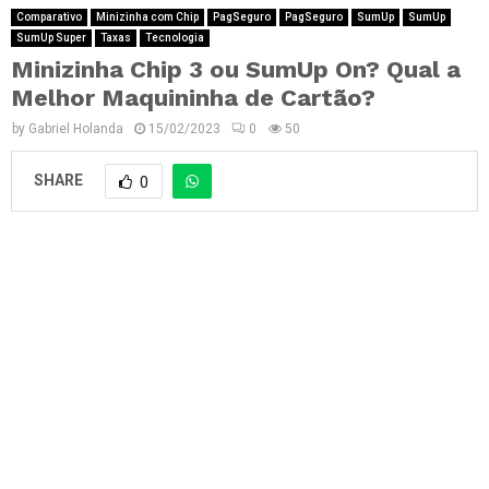
Comparativo
Minizinha com Chip
PagSeguro
PagSeguro
SumUp
SumUp
SumUp Super
Taxas
Tecnologia
Minizinha Chip 3 ou SumUp On? Qual a
Melhor Maquininha de Cartão?
by
Gabriel Holanda
15/02/2023
0
50
SHARE
0