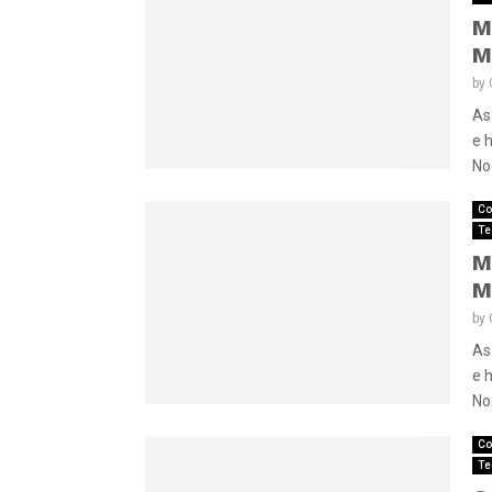
M
M
by
As
e 
No 
Co
Te
M
M
by
As
e 
No 
Co
Te