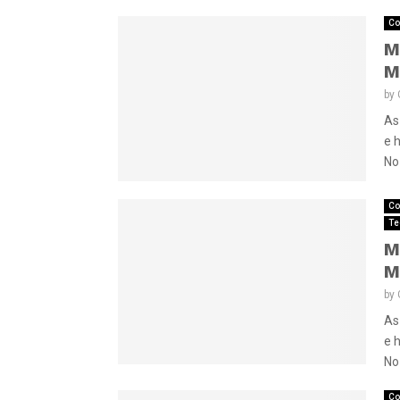
Co
M
M
by
As
e 
No 
Co
Te
M
M
by
As
e 
No 
Co