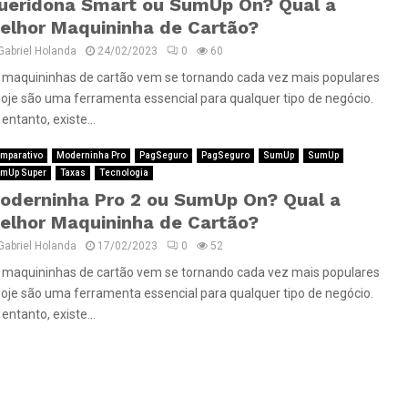
ueridona Smart ou SumUp On? Qual a
elhor Maquininha de Cartão?
Gabriel Holanda
24/02/2023
0
60
 maquininhas de cartão vem se tornando cada vez mais populares
hoje são uma ferramenta essencial para qualquer tipo de negócio.
entanto, existe...
mparativo
Moderninha Pro
PagSeguro
PagSeguro
SumUp
SumUp
mUp Super
Taxas
Tecnologia
oderninha Pro 2 ou SumUp On? Qual a
elhor Maquininha de Cartão?
Gabriel Holanda
17/02/2023
0
52
 maquininhas de cartão vem se tornando cada vez mais populares
hoje são uma ferramenta essencial para qualquer tipo de negócio.
entanto, existe...