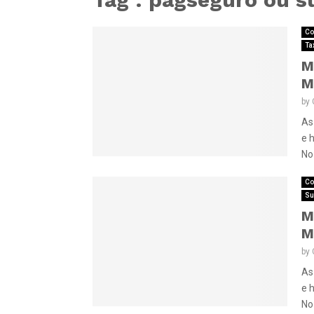
Co
Ta
M
M
by
As
e 
No 
Co
Su
M
M
by
As
e 
No 