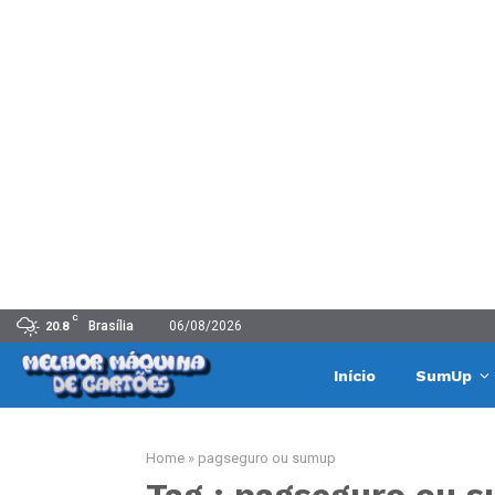
C
Brasília
06/08/2026
20.8
Início
SumUp
Home
»
pagseguro ou sumup
Tag : pagseguro ou 