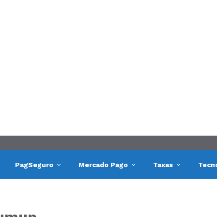
PagSeguro
Mercado Pago
Taxas
Tecn
sumup