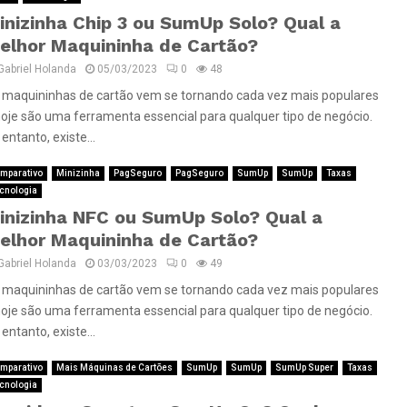
inizinha Chip 3 ou SumUp Solo? Qual a
elhor Maquininha de Cartão?
Gabriel Holanda
05/03/2023
0
48
 maquininhas de cartão vem se tornando cada vez mais populares
hoje são uma ferramenta essencial para qualquer tipo de negócio.
entanto, existe...
mparativo
Minizinha
PagSeguro
PagSeguro
SumUp
SumUp
Taxas
cnologia
inizinha NFC ou SumUp Solo? Qual a
elhor Maquininha de Cartão?
Gabriel Holanda
03/03/2023
0
49
 maquininhas de cartão vem se tornando cada vez mais populares
hoje são uma ferramenta essencial para qualquer tipo de negócio.
entanto, existe...
mparativo
Mais Máquinas de Cartões
SumUp
SumUp
SumUp Super
Taxas
cnologia