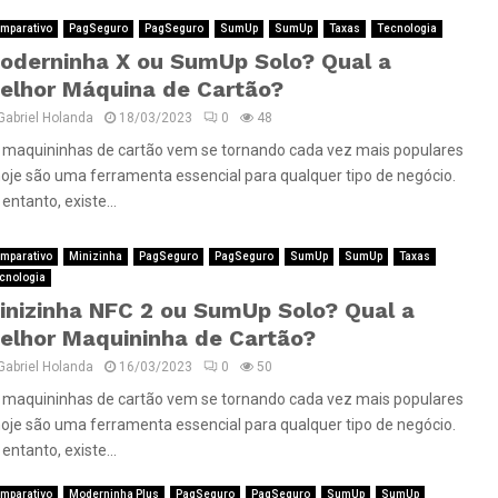
mparativo
PagSeguro
PagSeguro
SumUp
SumUp
Taxas
Tecnologia
oderninha X ou SumUp Solo? Qual a
elhor Máquina de Cartão?
Gabriel Holanda
18/03/2023
0
48
 maquininhas de cartão vem se tornando cada vez mais populares
hoje são uma ferramenta essencial para qualquer tipo de negócio.
entanto, existe...
mparativo
Minizinha
PagSeguro
PagSeguro
SumUp
SumUp
Taxas
cnologia
inizinha NFC 2 ou SumUp Solo? Qual a
elhor Maquininha de Cartão?
Gabriel Holanda
16/03/2023
0
50
 maquininhas de cartão vem se tornando cada vez mais populares
hoje são uma ferramenta essencial para qualquer tipo de negócio.
entanto, existe...
mparativo
Moderninha Plus
PagSeguro
PagSeguro
SumUp
SumUp