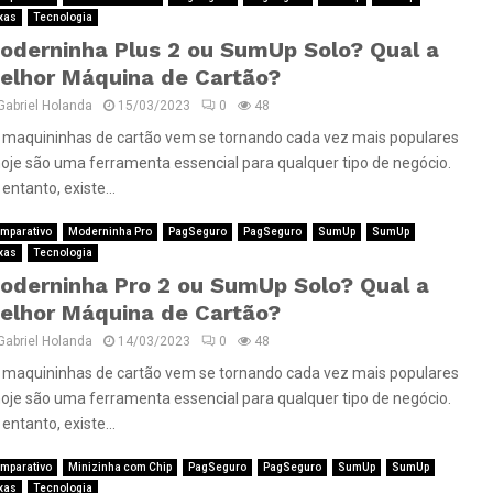
xas
Tecnologia
oderninha Plus 2 ou SumUp Solo? Qual a
elhor Máquina de Cartão?
Gabriel Holanda
15/03/2023
0
48
 maquininhas de cartão vem se tornando cada vez mais populares
hoje são uma ferramenta essencial para qualquer tipo de negócio.
entanto, existe...
mparativo
Moderninha Pro
PagSeguro
PagSeguro
SumUp
SumUp
xas
Tecnologia
oderninha Pro 2 ou SumUp Solo? Qual a
elhor Máquina de Cartão?
Gabriel Holanda
14/03/2023
0
48
 maquininhas de cartão vem se tornando cada vez mais populares
hoje são uma ferramenta essencial para qualquer tipo de negócio.
entanto, existe...
mparativo
Minizinha com Chip
PagSeguro
PagSeguro
SumUp
SumUp
xas
Tecnologia