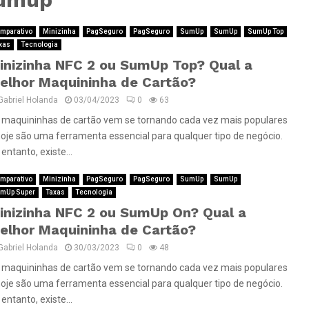
mparativo
Minizinha
PagSeguro
PagSeguro
SumUp
SumUp
SumUp Top
xas
Tecnologia
inizinha NFC 2 ou SumUp Top? Qual a
elhor Maquininha de Cartão?
Gabriel Holanda
03/04/2023
0
63
 maquininhas de cartão vem se tornando cada vez mais populares
hoje são uma ferramenta essencial para qualquer tipo de negócio.
entanto, existe...
mparativo
Minizinha
PagSeguro
PagSeguro
SumUp
SumUp
mUp Super
Taxas
Tecnologia
inizinha NFC 2 ou SumUp On? Qual a
elhor Maquininha de Cartão?
Gabriel Holanda
30/03/2023
0
48
 maquininhas de cartão vem se tornando cada vez mais populares
hoje são uma ferramenta essencial para qualquer tipo de negócio.
entanto, existe...