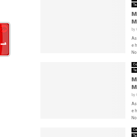
Ta
M
M
by
As
e 
No 
Co
Ta
M
M
by
As
e 
No 
Co
Ta