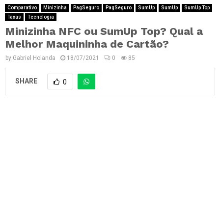
Comparativo
Minizinha
PagSeguro
PagSeguro
SumUp
SumUp
SumUp Top
Taxas
Tecnologia
Minizinha NFC ou SumUp Top? Qual a
Melhor Maquininha de Cartão?
by
Gabriel Holanda
18/07/2021
0
85
SHARE
0