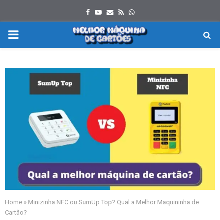
Facebook
Youtube
Email
Rss
Whatsapp
PRIMARY
MENU
Home
»
Minizinha NFC ou SumUp Top? Qual a Melhor Maquininha de
Cartão?