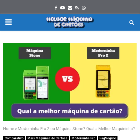
Facebook
Youtube
Email
Rss
Whatsapp
PRIMARY
MENU
Home
»
Moderninha Pro 2 ou Máquina Stone? Qual a Melhor Maquininha?
Comparativo
Mais Máquinas de Cartões
Moderninha Pro
PagSeguro