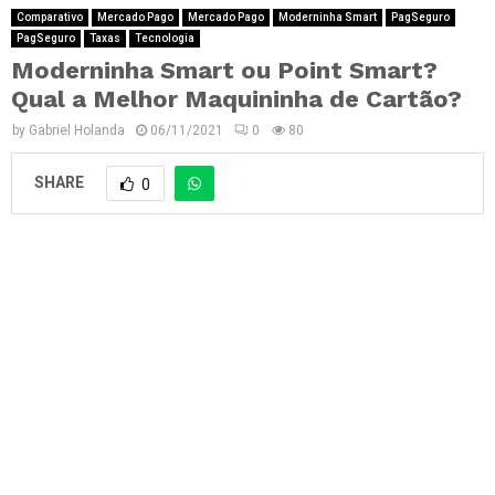
Comparativo
Mercado Pago
Mercado Pago
Moderninha Smart
PagSeguro
PagSeguro
Taxas
Tecnologia
Moderninha Smart ou Point Smart?
Qual a Melhor Maquininha de Cartão?
by
Gabriel Holanda
06/11/2021
0
80
SHARE
0