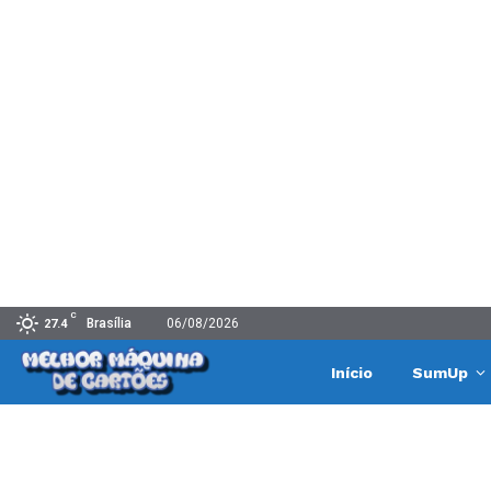
C
Brasília
06/08/2026
27.4
Início
SumUp