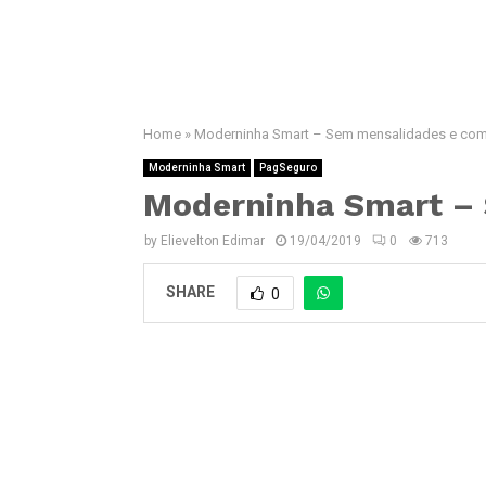
Home
»
Moderninha Smart – Sem mensalidades e com
Moderninha Smart
PagSeguro
Moderninha Smart –
by
Elievelton Edimar
19/04/2019
0
713
SHARE
0