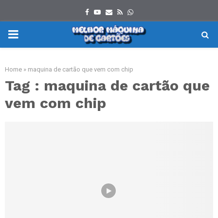
Facebook
Youtube
Email
Rss
Whatsapp
PRIMARY
MENU
Home
»
maquina de cartão que vem com chip
Tag : maquina de cartão que
vem com chip