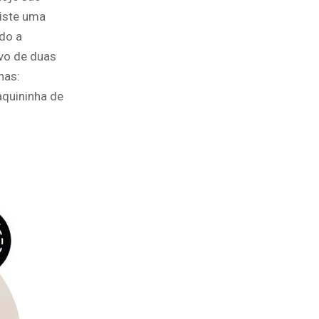
xiste uma
do a
ivo de duas
has:
aquininha de