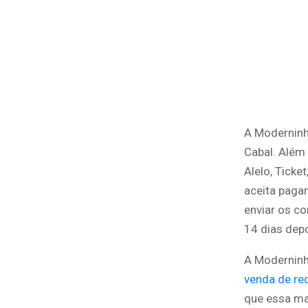
A Moderninha
Cabal. Além
Alelo, Ticke
aceita pagam
enviar os c
14 dias dep
A Moderninha
venda de rec
que essa ma