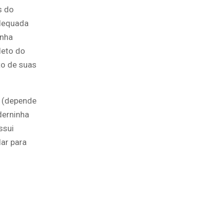
s do
adequada
inha
leto do
to de suas
s (depende
derninha
ssui
ar para