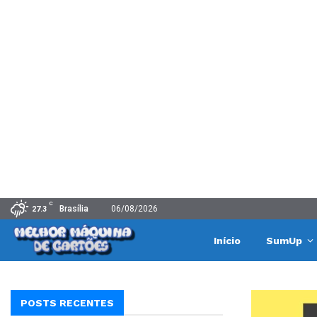
C
Brasília
06/08/2026
27.3
Início
SumUp
POSTS RECENTES