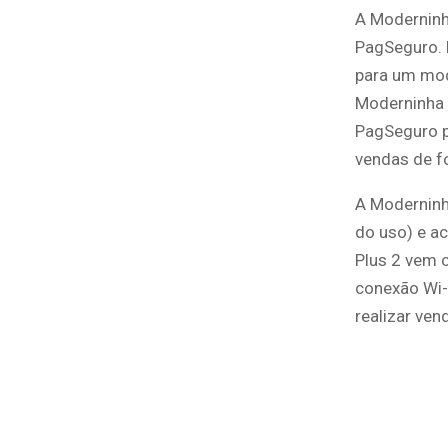
A Moderninh
PagSeguro. 
para um mod
Moderninha 
PagSeguro p
vendas de fo
A Moderninh
do uso) e a
Plus 2 vem 
conexão Wi-
realizar ve