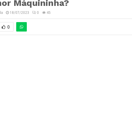
hor Máquininha?
da
18/07/2023
0
45
0