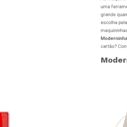
uma ferrame
grande quan
escolha pel
maquininhas
Moderninha
cartão? Conf
Modern