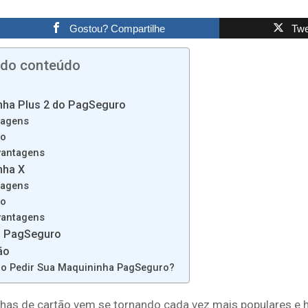
Gostou? Compartilhe
Twe
 do conteúdo
nha Plus 2 do PagSeguro
tagens
ço
vantagens
nha X
tagens
ço
vantagens
o PagSeguro
ão
o Pedir Sua Maquininha PagSeguro?
has de cartão vem se tornando cada vez mais populares e 