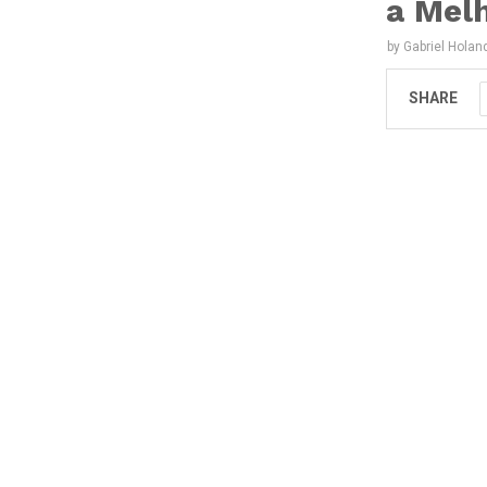
a Mel
by
Gabriel Holan
SHARE