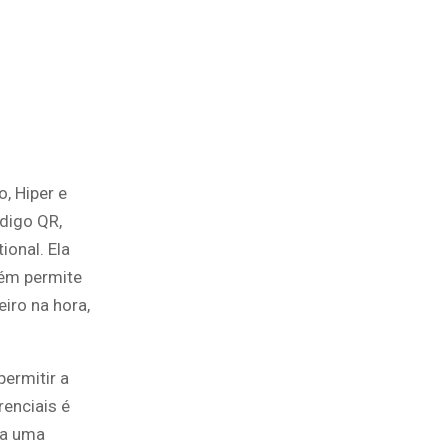
o, Hiper e
digo QR,
ional. Ela
bém permite
iro na hora,
ermitir a
enciais é
a uma