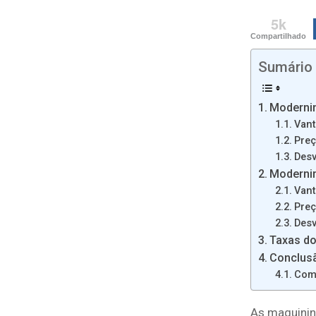
5k
Compartilhado
Sumário
Moderni
Van
Pre
Des
Moderni
Van
Pre
Des
Taxas d
Conclus
Com
As maquinin