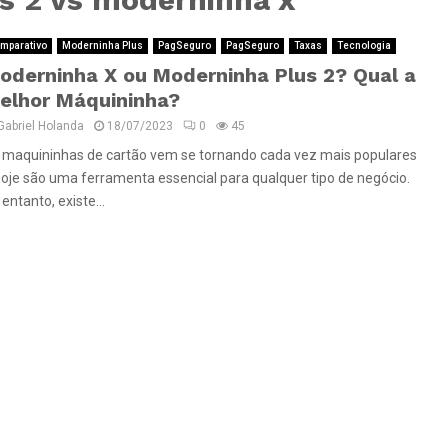
mparativo
Moderninha Plus
PagSeguro
PagSeguro
Taxas
Tecnologia
oderninha X ou Moderninha Plus 2? Qual a
elhor Máquininha?
Gabriel Holanda
18/07/2023
0
45
 maquininhas de cartão vem se tornando cada vez mais populares
hoje são uma ferramenta essencial para qualquer tipo de negócio.
entanto, existe...