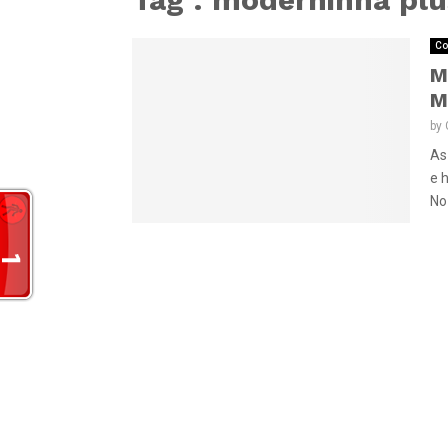
Co
M
M
by
As
e 
No 