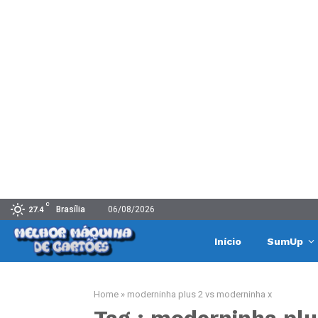
C
Brasília
06/08/2026
27.4
Início
SumUp
Home
»
moderninha plus 2 vs moderninha x
Tag : moderninha plu