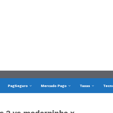
PagSeguro
Mercado Pago
Taxas
Tecn
s 2 vs moderninha x