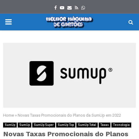
Facebook
Youtube
Email
Rss
Whatsapp
PRIMARY
MENU
Home
»
Novas Taxas Promocionais do Planos da SumUp em 2022
SumUp
SumUp
SumUp Super
SumUp Top
SumUp Total
Taxas
Tecnologia
Novas Taxas Promocionais do Planos