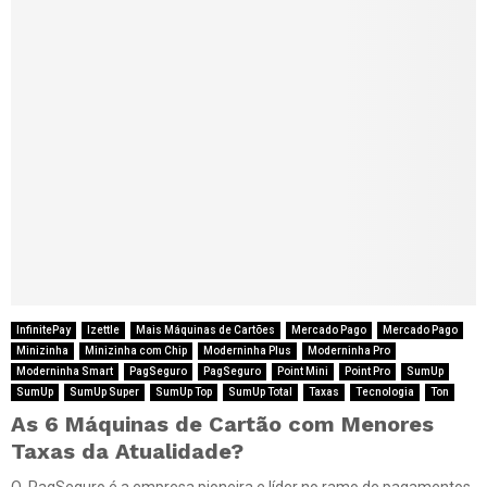
InfinitePay
Izettle
Mais Máquinas de Cartões
Mercado Pago
Mercado Pago
Minizinha
Minizinha com Chip
Moderninha Plus
Moderninha Pro
Moderninha Smart
PagSeguro
PagSeguro
Point Mini
Point Pro
SumUp
SumUp
SumUp Super
SumUp Top
SumUp Total
Taxas
Tecnologia
Ton
As 6 Máquinas de Cartão com Menores
Taxas da Atualidade?
O PagSeguro é a empresa pioneira e líder no ramo de pagamentos