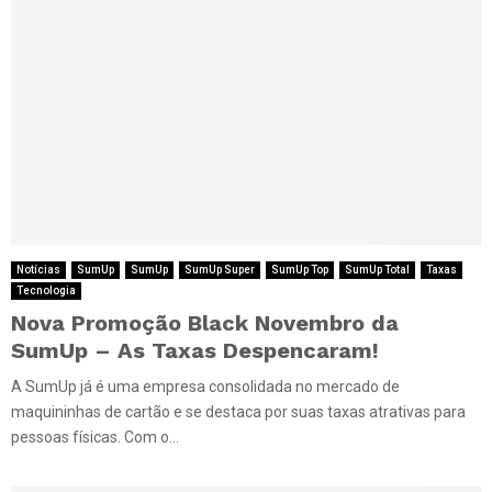
Notícias
SumUp
SumUp
SumUp Super
SumUp Top
SumUp Total
Taxas
Tecnologia
Nova Promoção Black Novembro da
SumUp – As Taxas Despencaram!
A SumUp já é uma empresa consolidada no mercado de
maquininhas de cartão e se destaca por suas taxas atrativas para
pessoas físicas. Com o...