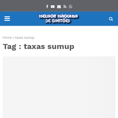
Facebook
Youtube
Email
Rss
Whatsapp
PRIMARY
MENU
Home
»
taxas sumup
Tag : taxas sumup