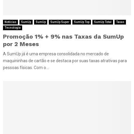
Notícias
SumUp
SumUp
SumUp Super
SumUp Top
SumUp Total
Taxas
Tecnologia
Promoção 1% + 9% nas Taxas da SumUp
por 2 Meses
A SumUp já é uma empresa consolidada no mercado de
maquininhas de cartão e se destaca por suas taxas atrativas para
pessoas físicas. Com o...