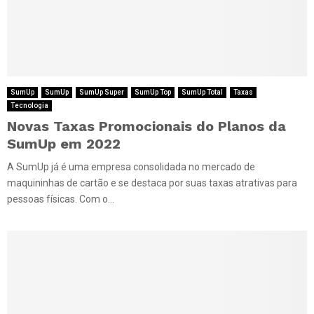
SumUp
SumUp
SumUp Super
SumUp Top
SumUp Total
Taxas
Tecnologia
Novas Taxas Promocionais do Planos da
SumUp em 2022
A SumUp já é uma empresa consolidada no mercado de
maquininhas de cartão e se destaca por suas taxas atrativas para
pessoas físicas. Com o...