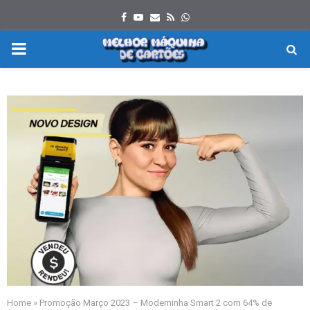
Facebook
Youtube
Email
Rss
Whatsapp
PRIMARY
MENU
Home
»
Promoção Março 2023 – Moderninha Smart 2 com 64% de