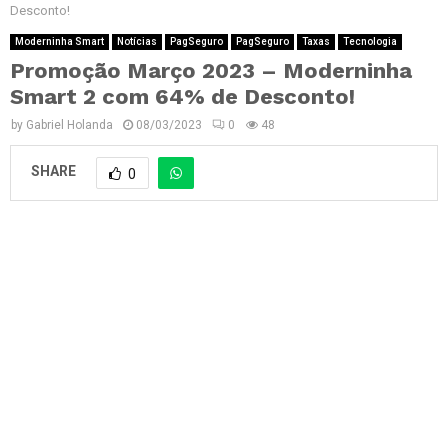
Desconto!
Moderninha Smart
Notícias
PagSeguro
PagSeguro
Taxas
Tecnologia
Promoção Março 2023 – Moderninha
Smart 2 com 64% de Desconto!
by
Gabriel Holanda
08/03/2023
0
48
SHARE
0