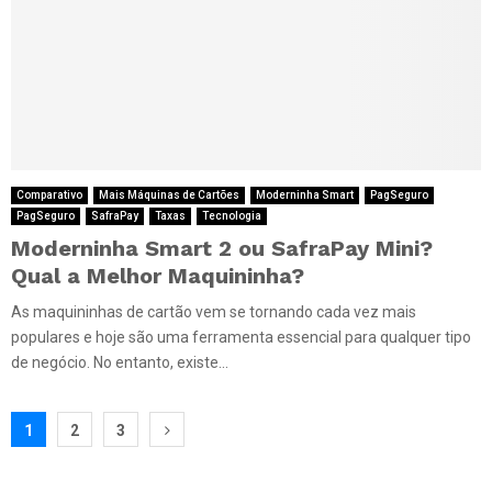
Comparativo
Mais Máquinas de Cartões
Moderninha Smart
PagSeguro
PagSeguro
SafraPay
Taxas
Tecnologia
Moderninha Smart 2 ou SafraPay Mini?
Qual a Melhor Maquininha?
As maquininhas de cartão vem se tornando cada vez mais
populares e hoje são uma ferramenta essencial para qualquer tipo
de negócio. No entanto, existe...
Paginação
1
2
3
de