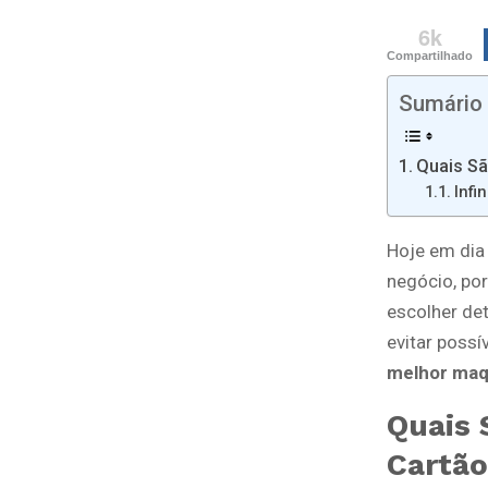
6k
Compartilhado
Sumário
Quais Sã
Infi
Hoje em dia
negócio, po
escolher de
evitar possí
melhor maqu
Quais 
Cartão