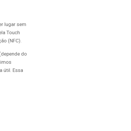
er lugar sem
ela Touch
ção (NFC).
 (depende do
timos
 útil. Essa