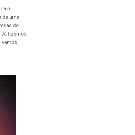
sca o
s de uma
resas de
 Já fizemos
a vamos