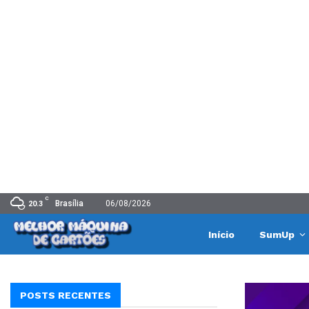
C
Brasília
06/08/2026
20.3
Início
SumUp
POSTS RECENTES