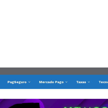
PagSeguro
Mercado Pago
Taxas
Tecn