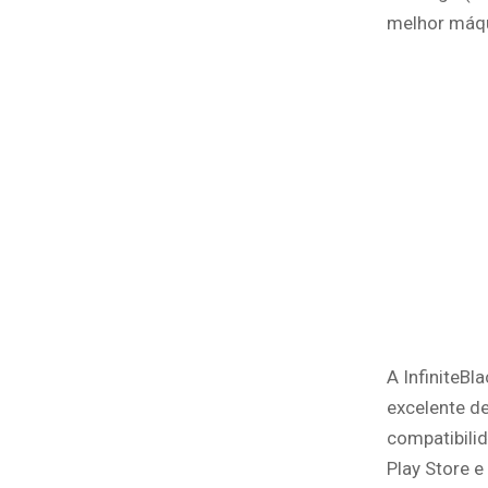
melhor máqui
A InfiniteBl
excelente d
compatibilid
Play Store e