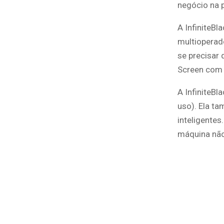
negócio na 
A InfiniteB
multioperad
se precisar 
Screen com 
A InfiniteB
uso). Ela t
inteligentes
máquina não