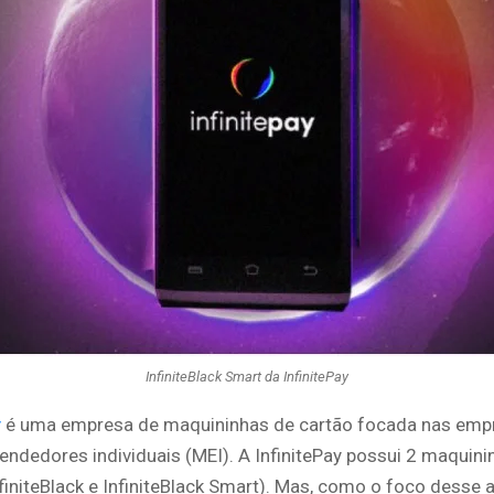
InfiniteBlack Smart da InfinitePay
y
é uma empresa de maquininhas de cartão focada nas emp
ndedores individuais (MEI). A InfinitePay possui 2 maquin
finiteBlack e InfiniteBlack Smart). Mas, como o foco desse a