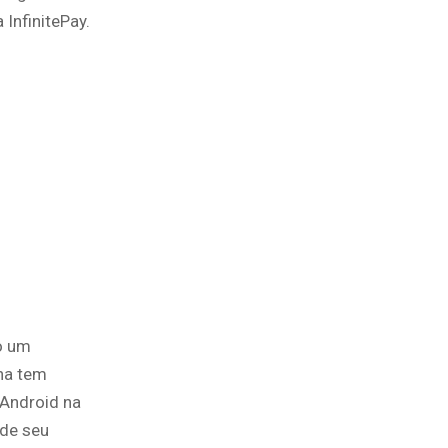
InfinitePay.
do um
na tem
 Android na
 de seu