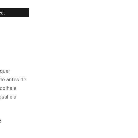
et
lquer
do antes de
colha e
ual é a
e