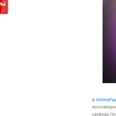
A
InfinitePa
microempree
catálogo (In