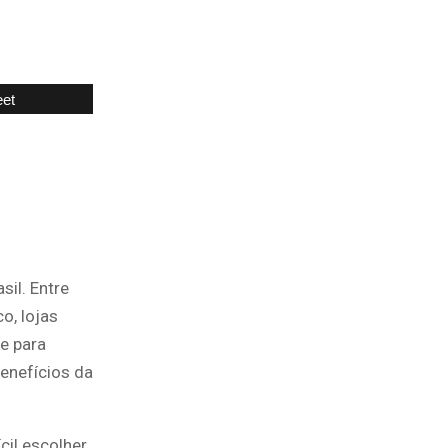
et
il. Entre
o, lojas
e para
enefícios da
cil escolher