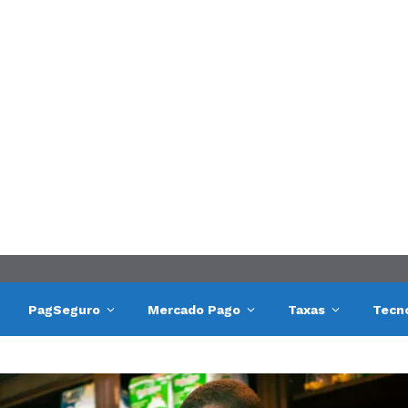
PagSeguro
Mercado Pago
Taxas
Tecn