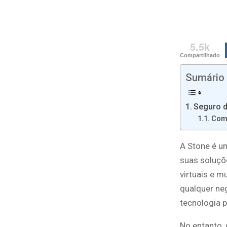
5.5k
Compartilhado
Sumário
Seguro d
Com
A Stone é u
suas soluçõ
virtuais e 
qualquer ne
tecnologia p
No entanto, 