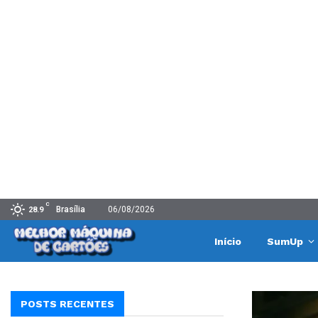
C
Brasília
06/08/2026
28.9
Início
SumUp
POSTS RECENTES