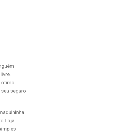
inguém
ivre.
 ótimo!
r seu seguro
maquininha
ro Loja
simples