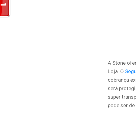
A Stone of
Loja. O
Segu
cobrança ex
será proteg
super transp
pode ser de