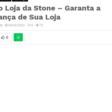
 Loja da Stone – Garanta a
ança de Sua Loja
da
04/02/2022
0
73
0