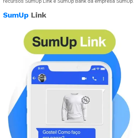
recursos SumUp Link e SumUp Bank da empresa SumUp.
SumUp
Link