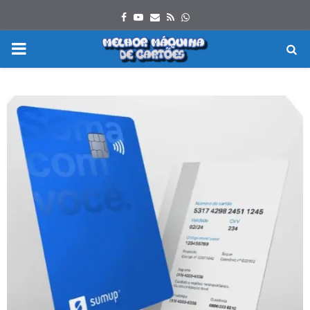
Facebook
Youtube
Email
Rss
Whatsapp
PRIMARY
MENU