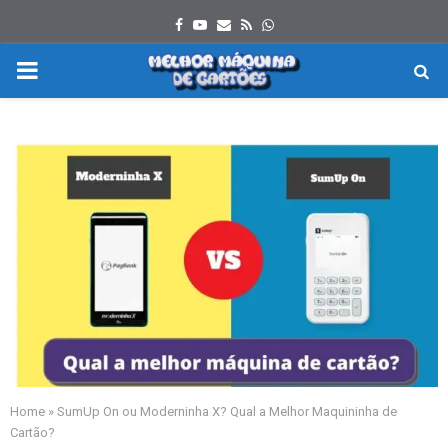
Facebook
Youtube
Email
Rss
Whatsapp
PRIMARY
MENU
Home
»
SumUp On ou Moderninha X? Qual a Melhor Maquininha de
Cartão?