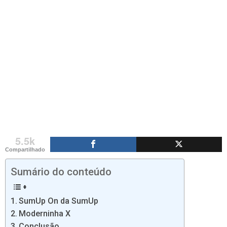
5.5k
Compartilhado
Sumário do conteúdo
SumUp On da SumUp
Moderninha X
Conclusão