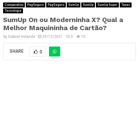
Comparativo
PagSeguro
PagSeguro
SumUp
SumUp
SumUp Super
Taxas
Tecnologia
SumUp On ou Moderninha X? Qual a
Melhor Maquininha de Cartão?
by
Gabriel Holanda
29/12/2021
0
75
SHARE
0