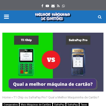
Facebook
Youtube
Email
Rss
Whatsapp
PRIMARY
MENU
Home
»
T1 Chip ou SafraPay Pro? Qual a Melhor Maquininha de Cartão?
Comparativo
Mais Máquinas de Cartões
SafraPay
SafraPay
Taxas