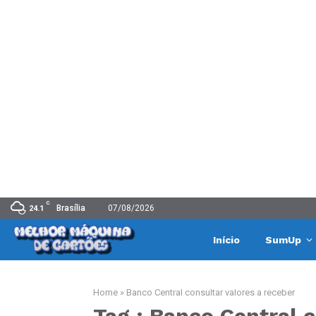
C
Brasília
07/08/2026
24.1
Início
SumUp
Home
»
Banco Central consultar valores a receber
Tag : Banco Central c