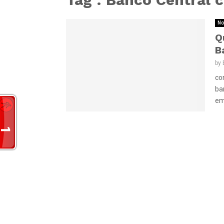
No
Q
B
by
co
ba
em 