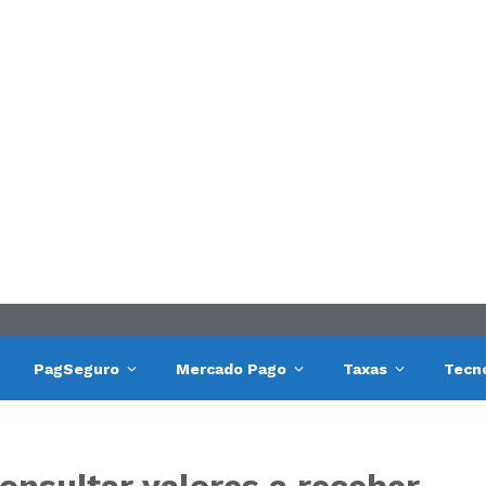
PagSeguro
Mercado Pago
Taxas
Tecn
onsultar valores a receber