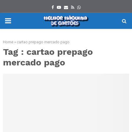
Facebook
Youtube
Email
Rss
Whatsapp
PRIMARY
MENU
Home
»
cartao prepago mercado pago
Tag : cartao prepago
mercado pago