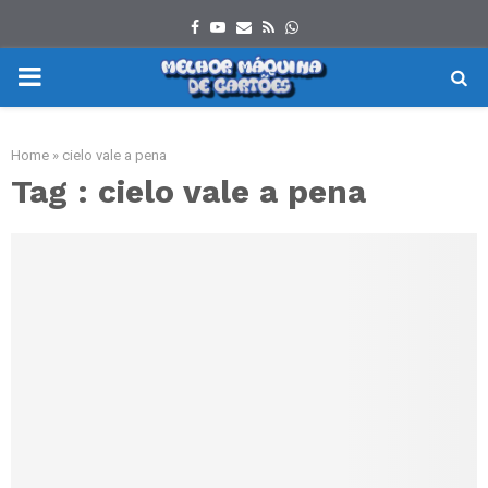
Facebook
Youtube
Email
Rss
Whatsapp
PRIMARY
MENU
Home
»
cielo vale a pena
Tag : cielo vale a pena