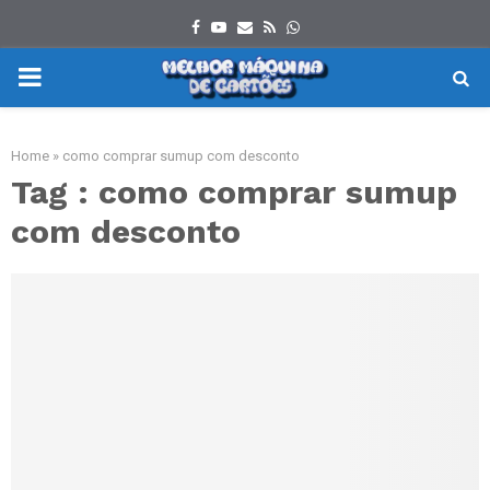
Facebook
Youtube
Email
Rss
Whatsapp
PRIMARY
MENU
Home
»
como comprar sumup com desconto
Tag : como comprar sumup
com desconto