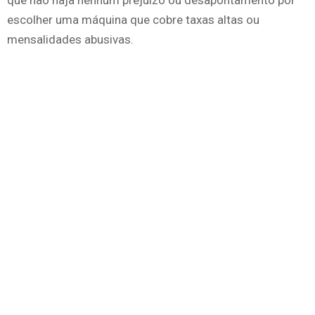
que não haja nenhum prejuízo ou desapontamento por
escolher uma máquina que cobre taxas altas ou
mensalidades abusivas.