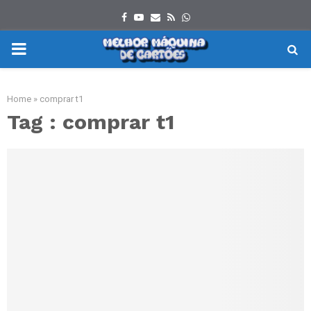
Facebook
Youtube
Email
Rss
Whatsapp
PRIMARY
MENU
Home
»
comprar t1
Tag : comprar t1