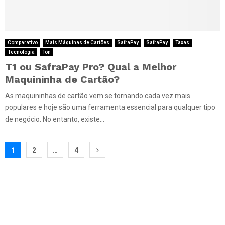
Comparativo
Mais Máquinas de Cartões
SafraPay
SafraPay
Taxas
Tecnologia
Ton
T1 ou SafraPay Pro? Qual a Melhor
Maquininha de Cartão?
As maquininhas de cartão vem se tornando cada vez mais
populares e hoje são uma ferramenta essencial para qualquer tipo
de negócio. No entanto, existe...
Paginação
1
2
…
4
de
posts