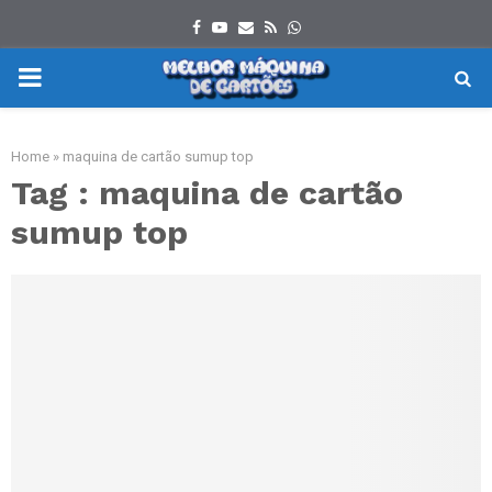
Facebook
Youtube
Email
Rss
Whatsapp
PRIMARY
MENU
Home
»
maquina de cartão sumup top
Tag : maquina de cartão
sumup top