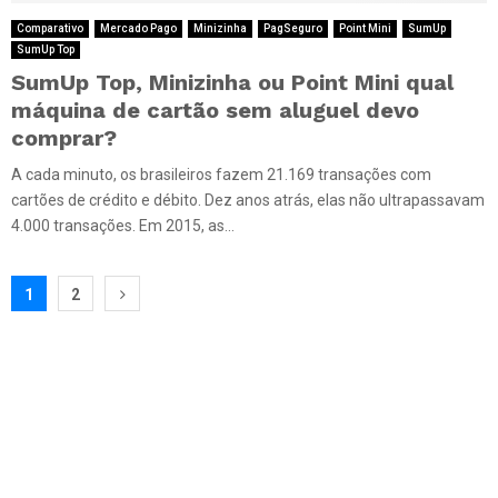
Comparativo
Mercado Pago
Minizinha
PagSeguro
Point Mini
SumUp
SumUp Top
SumUp Top, Minizinha ou Point Mini qual
máquina de cartão sem aluguel devo
comprar?
A cada minuto, os brasileiros fazem 21.169 transações com
cartões de crédito e débito. Dez anos atrás, elas não ultrapassavam
4.000 transações. Em 2015, as...
Paginação
1
2
de
posts