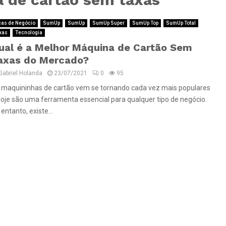
cas de Negócio
SumUp
SumUp
SumUp Super
SumUp Top
SumUp Total
xas
Tecnologia
ual é a Melhor Máquina de Cartão Sem
axas do Mercado?
Gabriel Holanda
23/07/2021
0
95
 maquininhas de cartão vem se tornando cada vez mais populares
hoje são uma ferramenta essencial para qualquer tipo de negócio.
entanto, existe...