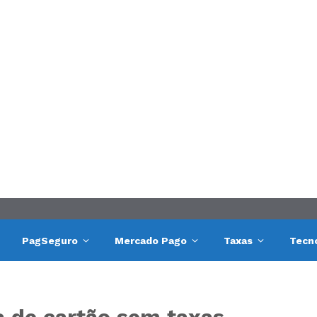
PagSeguro
Mercado Pago
Taxas
Tecn
a de cartão sem taxas