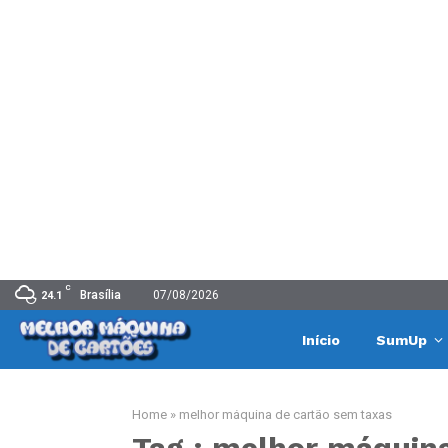
C
Brasília
07/08/2026
24.1
Início
SumUp
Home
»
melhor máquina de cartão sem taxas
Tag : melhor máquin