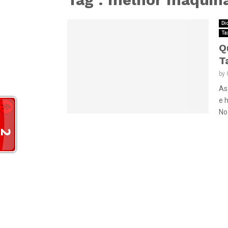
Di
Ta
Q
T
by
As
e 
No 