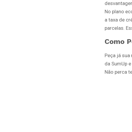
desvantagem
No plano ec
a taxa de cr
parcelas. E
Como P
Peça já sua
da SumUp e 
Não perca t