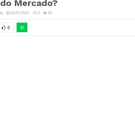
 do Mercado?
da
23/07/2021
0
94
0