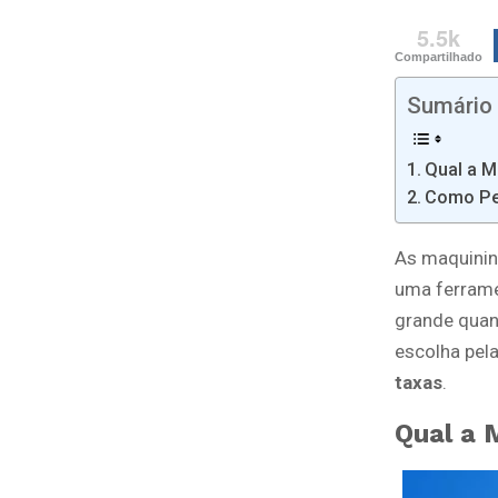
5.5k
Compartilhado
Sumário
Qual a M
Como Pe
As maquinin
uma ferrame
grande quan
escolha pela
taxas
.
Qual a 