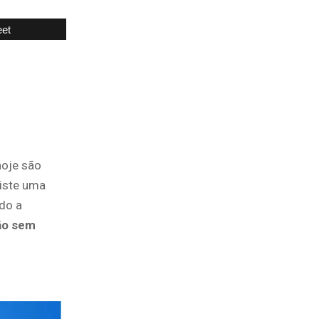
et
hoje são
xiste uma
do a
ão sem
?