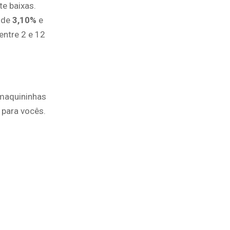
e baixas.
é de
3,10%
e
entre 2 e 12
maquininhas
 para vocês.