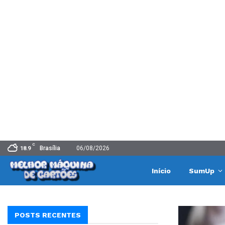
C
Brasília
06/08/2026
18.9
Início
SumUp
POSTS RECENTES