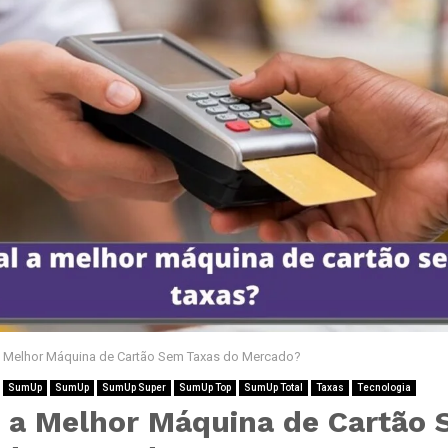
a Melhor Máquina de Cartão Sem Taxas do Mercado?
SumUp
SumUp
SumUp Super
SumUp Top
SumUp Total
Taxas
Tecnologia
é a Melhor Máquina de Cartão