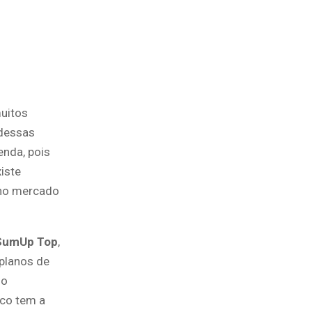
uitos
 dessas
nda, pois
iste
no mercado
SumUp Top
,
planos de
 o
ico tem a