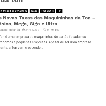
is Máquinas de Cartões
Taxas
Tecnologia
Ton
s Novas Taxas das Maquininhas da Ton –
ásico, Mega, Giga e Ultra
Gabriel Holanda
24/12/2021
0
103
Ton é uma empresa de maquininhas de cartão focada nos
tônomos e pequenas empresas. Apesar de ser uma empresa
cente, a Ton vem crescendo...