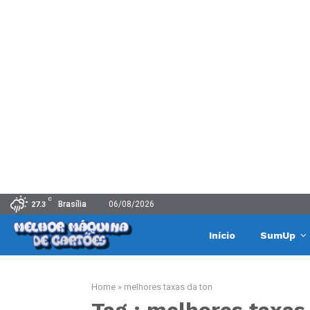
C
Brasília
06/08/2026
27.3
Início
SumUp
Home
»
melhores taxas da ton
Tag : melhores taxas