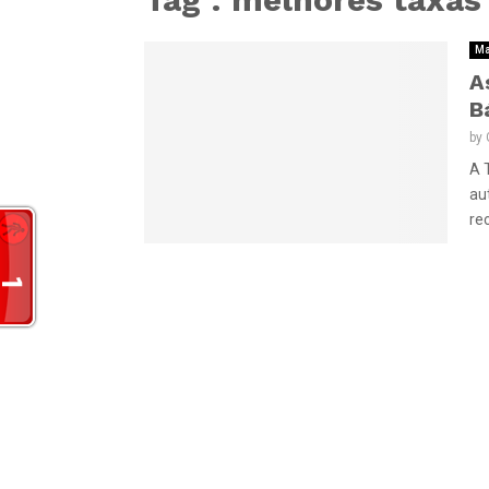
Ma
A
B
by
A 
au
re