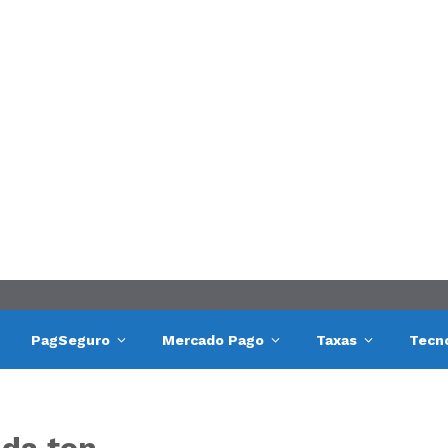
PagSeguro
Mercado Pago
Taxas
Tecn
 da ton