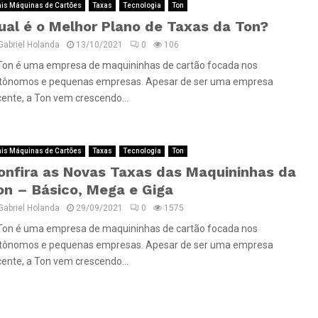
is Máquinas de Cartões
Taxas
Tecnologia
Ton
ual é o Melhor Plano de Taxas da Ton?
Gabriel Holanda
13/10/2021
0
106
Ton é uma empresa de maquininhas de cartão focada nos
tônomos e pequenas empresas. Apesar de ser uma empresa
cente, a Ton vem crescendo...
is Máquinas de Cartões
Taxas
Tecnologia
Ton
onfira as Novas Taxas das Maquininhas da
on – Básico, Mega e Giga
Gabriel Holanda
29/09/2021
0
1575
Ton é uma empresa de maquininhas de cartão focada nos
tônomos e pequenas empresas. Apesar de ser uma empresa
cente, a Ton vem crescendo...