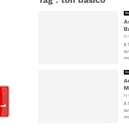
Ma
A
B
by
A 
au
re
Di
A
M
by
A 
au
re