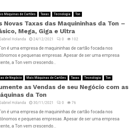
is Máquinas de Cartões
Taxas
Tecnologia
Ton
s Novas Taxas das Maquininhas da Ton –
ásico, Mega, Giga e Ultra
Gabriel Holanda
24/12/2021
0
102
Ton é uma empresa de maquininhas de cartão focada nos
tônomos e pequenas empresas. Apesar de ser uma empresa
cente, a Ton vem crescendo...
cas de Negócio
Mais Máquinas de Cartões
Taxas
Tecnologia
Ton
umente as Vendas de seu Negócio com as
áquinas da Ton
Gabriel Holanda
30/11/2021
0
76
Ton é uma empresa de maquininhas de cartão focada nos
tônomos e pequenas empresas. Apesar de ser uma empresa
cente, a Ton vem crescendo...