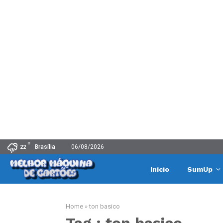
C
Brasília
06/08/2026
22
Início
SumUp
Home
»
ton basico
Tag : ton basico