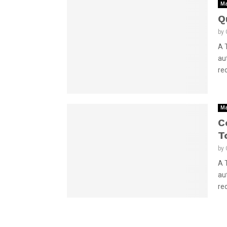
Ma
Q
by
A 
au
re
Ma
C
T
by
A 
au
re