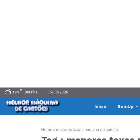
C
Brasília
06/08/2026
18.9
Início
SumUp
Home
»
menores taxas maquina de cartã o
Tag : menores taxas 