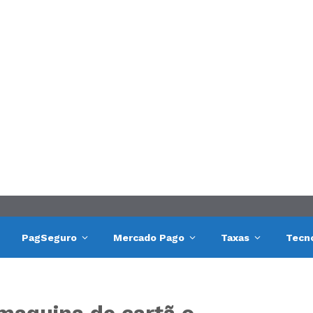
PagSeguro
Mercado Pago
Taxas
Tecn
maquina de cartã o