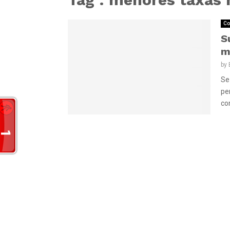
Co
S
m
by
Se
pe
co