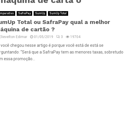
mparativo
SafraPay
SumUp
SumUp Total
umUp Total ou SafraPay qual a melhor
áquina de cartão ?
Elievelton Edimar
01/05/2019
3
19704
 você chegou nesse artigo é porque você está de está se
rguntando: “Será que a SafraPay tem as menores taxas, sobretudo
m essa promoção...