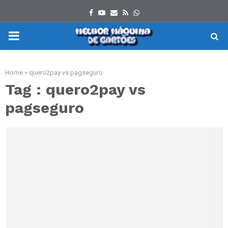
Facebook
Youtube
Email
Rss
Whatsapp
PRIMARY
MENU
Home
»
quero2pay vs pagseguro
Tag : quero2pay vs
pagseguro