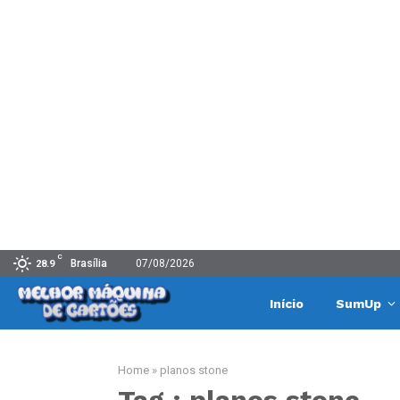
C
Brasília
07/08/2026
28.9
Início
SumUp
Home
»
planos stone
Tag : planos stone