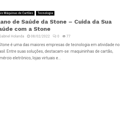
is Máquinas de Cartões
Tecnologia
lano de Saúde da Stone – Cuida da Sua
aúde com a Stone
Gabriel Holanda
08/02/2022
0
77
Stone é uma das maiores empresas de tecnologia em atividade no
asil. Entre suas soluções, destacam-se: maquininhas de cartão,
ércio eletrônico, lojas virtuais e...