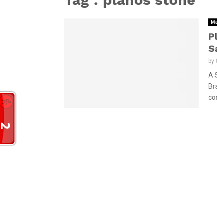
Ma
P
S
by
A 
Br
com