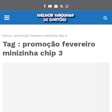
Facebook
Youtube
Email
Rss
Whatsapp
PRIMARY
MENU
Home
»
promoção fevereiro minizinha chip 3
Tag : promoção fevereiro
minizinha chip 3