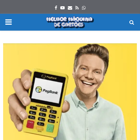
Facebook
Youtube
Email
Rss
Whatsapp
PRIMARY
MENU