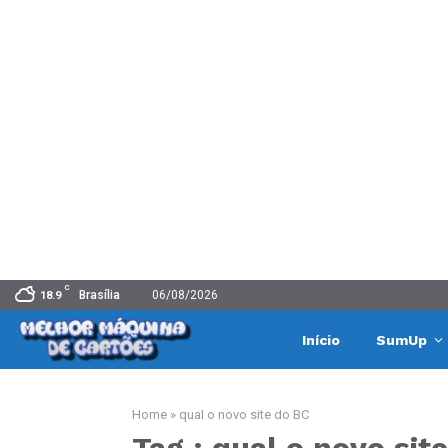
C
Brasília
06/08/2026
18.9
Início
SumUp
Home
»
qual o novo site do BC
Tag : qual o novo sit