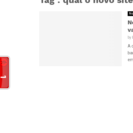
No
N
v
by
A 
ba
em 