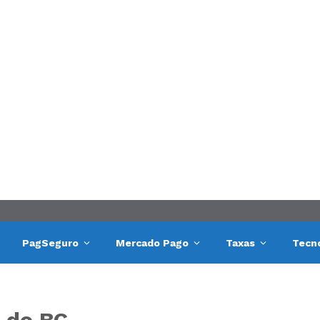
PagSeguro
Mercado Pago
Taxas
Tecn
e do BC