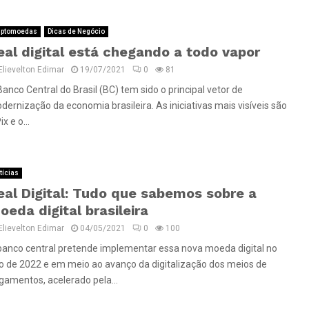
iptomoedas
Dicas de Negócio
eal digital está chegando a todo vapor
Elievelton Edimar
19/07/2021
0
81
anco Central do Brasil (BC) tem sido o principal vetor de
dernização da economia brasileira. As iniciativas mais visíveis são
ix e o...
tícias
eal Digital: Tudo que sabemos sobre a
oeda digital brasileira
Elievelton Edimar
04/05/2021
0
100
banco central pretende implementar essa nova moeda digital no
o de 2022 e em meio ao avanço da digitalização dos meios de
gamentos, acelerado pela...