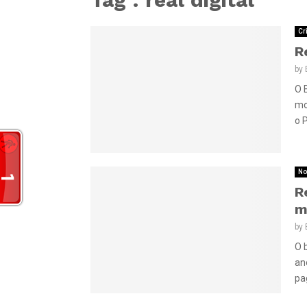
Cr
R
by
O B
mo
o P
No
R
m
by
O 
an
pa