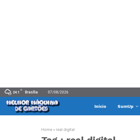
C
Brasília
07/08/2026
24.1
Início
SumUp
Home
»
real digital
Tag : real digital