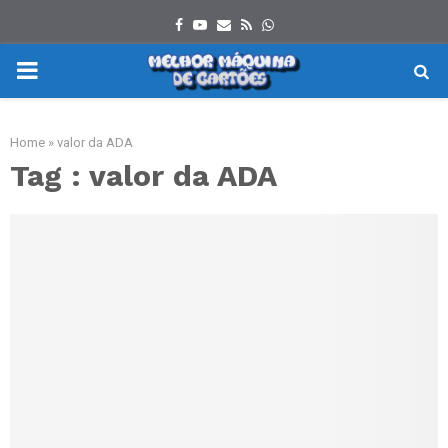
Facebook
Youtube
Email
Rss
Whatsapp
PRIMARY
MENU
Home
»
valor da ADA
Tag : valor da ADA