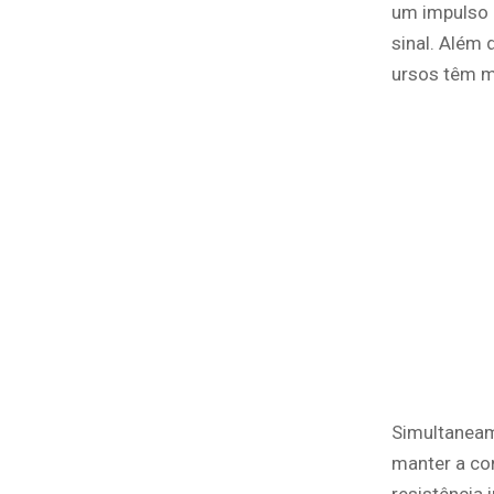
um impulso 
sinal. Além 
ursos têm m
Simultaneam
manter a co
resistência 