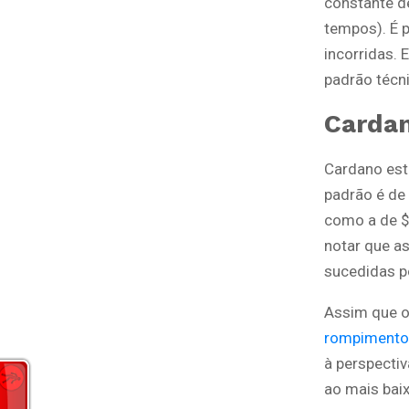
constante d
tempos). É 
incorridas.
padrão técn
Cardan
Cardano est
padrão é de 
como a de $
notar que a
sucedidas p
Assim que o 
rompimento
à perspecti
ao mais baix