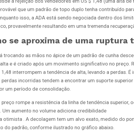
esde a rejeição dos vendedores em US $ 1,48 (uma alta de
provável que um padrão de topo duplo tenha contribuído par
 Enquanto isso, a ADA está sendo negociada dentro dos limi
ico, provavelmente resultando em uma tremenda recuperaç
o se aproxima de uma ruptura 
á trocando as mãos no ápice de um padrão de cunha desce
alta e é criado após um movimento significativo no preço.
R
 1,48 interrompem a tendência de alta, levando a perdas.
É 
s perdas incorridas tendem a encontrar um suporte superior
or um período de consolidação.
preço rompe a resistência da linha de tendência superior, 
.
Um aumento no volume adiciona credibilidade
va otimista . A decolagem tem um alvo exato, medido do pon
o do padrão, conforme ilustrado no gráfico abaixo.