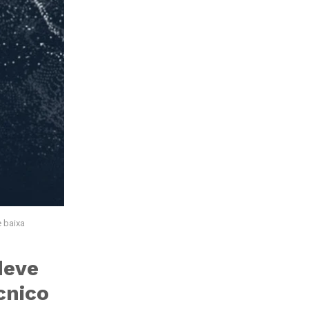
 baixa
deve
cnico