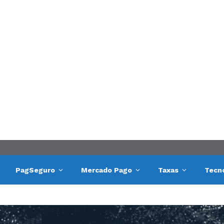
PagSeguro
Mercado Pago
Taxas
Tecn