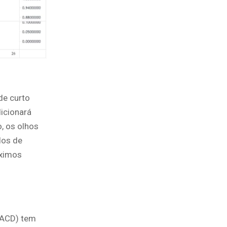
de curto
dicionará
, os olhos
dos de
áximos
MACD) tem