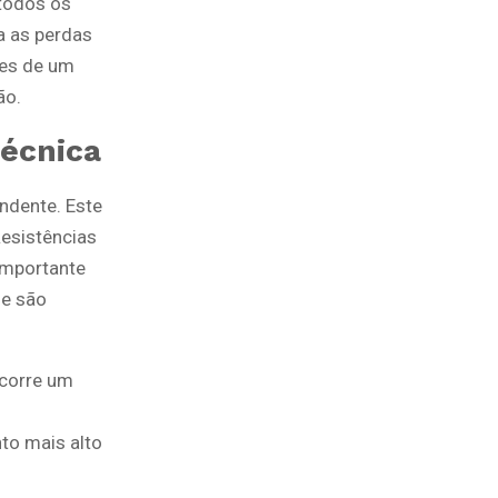
 todos os
a as perdas
tes de um
ão.
técnica
ndente. Este
esistências
importante
 e são
ocorre um
to mais alto