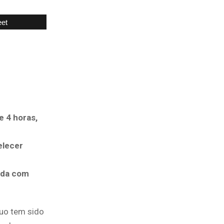
et
 4 horas,
elecer
ada com
cuo tem sido