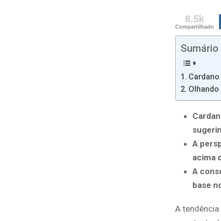
8.5k
Compartilhado
Sumário
Cardano 
Olhando 
Cardan
sugerin
A persp
acima 
A cons
base n
A tendência