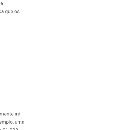
de
ica que os
mente irá
xemplo, uma
e 91.000