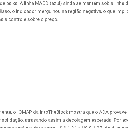
de baixa. A linha MACD (azul) ainda se mantém sob a linha 
disso, o indicador mergulhou na região negativa, o que impl
ais controle sobre o preço.
ente, o IOMAP da IntoTheBlock mostra que o ADA provavel
nsolidação, atrasando assim a decolagem esperada.
Por e
imensa está prevista entre US $ 1,24 e US $ 1,27.
Aqui, quas