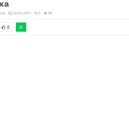
xa
imar
24/03/2021
0
98
0