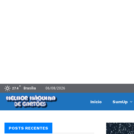
C
Brasília
06/08/2026
27.4
Início
SumUp
POSTS RECENTES