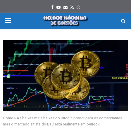
Facebook
Youtube
Email
Rss
Whatsapp
PRIMARY
MENU
Home
»
As baixas mais baixas do Bitcoin preocupam os comerciantes –
mas o mercado altista do BTC está realmente em perigo?