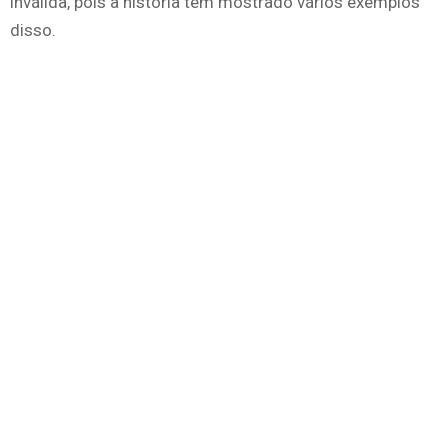
inválida, pois a história tem mostrado vários exemplos
disso.