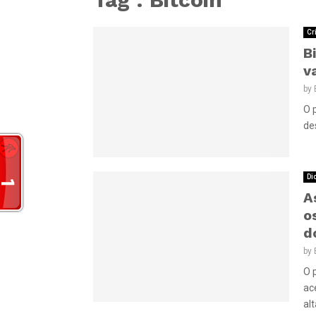
Cr
B
v
by
O 
de
Di
A
o
d
by
O 
ac
al