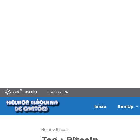
C
Brasília
06/08/2026
28.9
Início
SumUp
Home
»
Bitcoin
Tag : Bitcoin