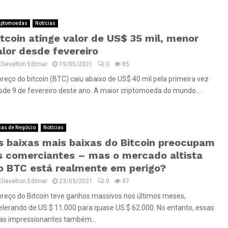
iptomoedas
Notícias
itcoin atinge valor de US$ 35 mil, menor
alor desde fevereiro
Elievelton Edimar
19/05/2021
0
85
preço do bitcoin (BTC) caiu abaixo de US$ 40 mil pela primeira vez
sde 9 de fevereiro deste ano. A maior criptomoeda do mundo...
cas de Negócio
Notícias
s baixas mais baixas do Bitcoin preocupam
s comerciantes – mas o mercado altista
o BTC está realmente em perigo?
Elievelton Edimar
23/03/2021
0
97
preço do Bitcoin teve ganhos massivos nos últimos meses,
elerando de US $ 11.000 para quase US $ 62.000. No entanto, essas
tas impressionantes também...