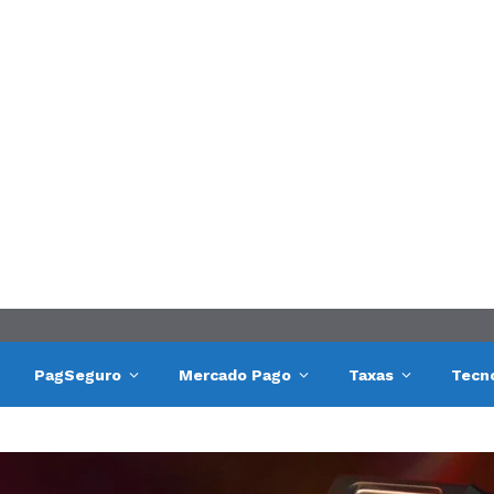
PagSeguro
Mercado Pago
Taxas
Tecn