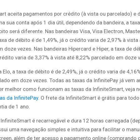
art aceita pagamentos por crédito (à vista ou parcelado) e d
 na sua conta após 1 dia útil, dependendo da bandeira, a taxa
bito será diferente. Nas bandeiras Visa, Visa Electron, Mast
axa de débito é de 1,49%, já o crédito varia de 2,97% à vista
 doze vezes. Nas bandeiras Hipercard e Hiper, a taxa de dé
 crédito varia de 3,37% à vista até 8,22% parcelado em doze 
 Elo, a taxa de débito é de 2,49%, já o crédito varia de 4,16%
lado em doze vezes. Todas as taxas da InfinitePay já vem a
er melhor como funcionam as taxas da InfiniteSmart, veja n
as da InfinitePay
. O frete da InfiniteSmart é grátis para todo
tia de 1 ano.
 InfiniteSmart é recarregável e dura 12 horas carregada (d
ssui uma navegação simples e intuitiva para facilitar o man
screen, além de ter acesso a pagamento online (comprando o