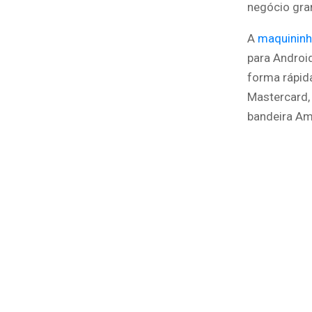
negócio gra
A
maquinin
para Androi
forma rápida
Mastercard,
bandeira Am