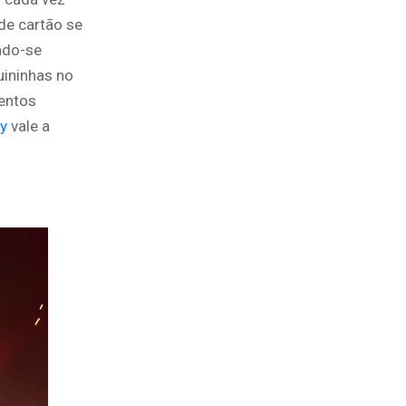
de cartão se
ndo-se
uininhas no
entos
ay
vale a