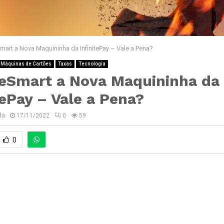
eSmart a Nova Maquininha da InfinitePay – Vale a Pena?
 Máquinas de Cartões
Taxas
Tecnologia
iteSmart a Nova Maquininha da
tePay – Vale a Pena?
da
17/11/2022
0
59
0