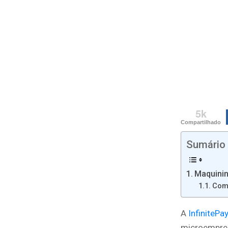
5k
Compartilhado
Sumário
Maquinin
Como
A
InfinitePa
microempree