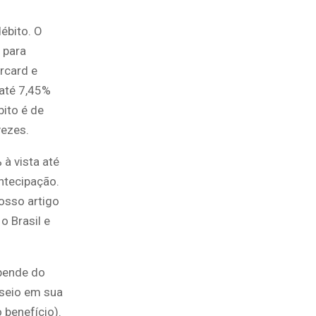
ébito. O
 para
ercard e
 até 7,45%
bito é de
vezes.
 à vista até
ntecipação.
osso artigo
 o Brasil e
epende do
useio em sua
 benefício).