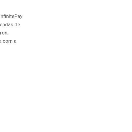
InfinitePay
vendas de
ron,
ha com a