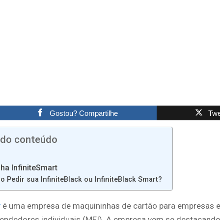
Gostou? Compartilhe
Twe
 do conteúdo
ha InfiniteSmart
 Pedir sua InfiniteBlack ou InfiniteBlack Smart?
y
é uma empresa de maquininhas de cartão para empresas 
ndedores individuais (MEI). A empresa vem se destacando