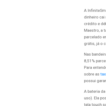
A InfiniteSm
dinheiro cai
crédito e dé
Maestro, a t
parcelado em
grátis, já o
Nas bandeira
8,51% parce
Para entend
sobre as
tax
possui garan
A bateria da
uso). Ela po
tela touch 