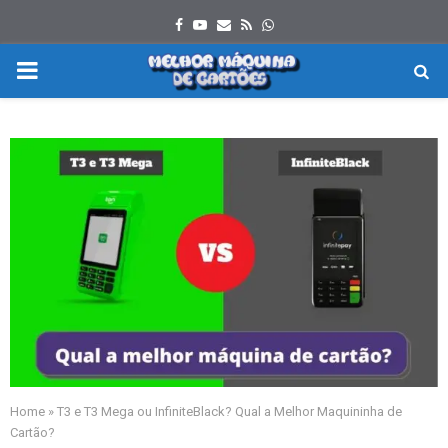
Facebook
Youtube
Email
Rss
Whatsapp
PRIMARY
MENU
Home
»
T3 e T3 Mega ou InfiniteBlack? Qual a Melhor Maquininha de
Cartão?