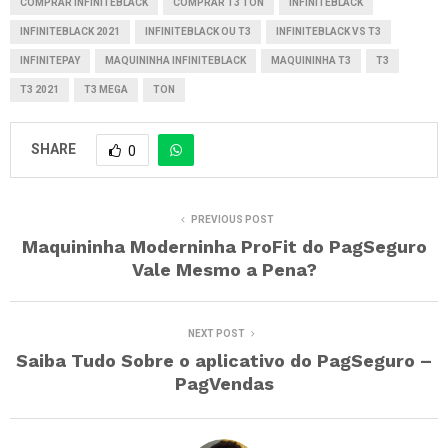
COMPRAR INFINITEBLACK
COMPRAR T3 TON
INFINITEBLACK
INFINITEBLACK 2021
INFINITEBLACK OU T3
INFINITEBLACK VS T3
INFINITEPAY
MAQUININHA INFINITEBLACK
MAQUININHA T3
T3
T3 2021
T3 MEGA
TON
SHARE
0
PREVIOUS POST
Maquininha Moderninha ProFit do PagSeguro
Vale Mesmo a Pena?
NEXT POST
Saiba Tudo Sobre o aplicativo do PagSeguro –
PagVendas