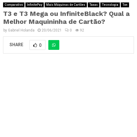
Comparativo
InfinitePay
Mais Máquinas de Cartões
Taxas
Tecnologia
Ton
T3 e T3 Mega ou InfiniteBlack? Qual a
Melhor Maquininha de Cartão?
by
Gabriel Holanda
20/06/2021
0
92
SHARE
0