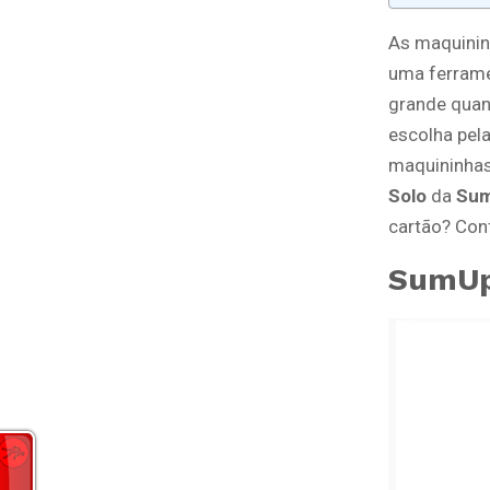
As maquinin
uma ferrame
grande quan
escolha pel
maquininhas
Solo
da
Su
cartão? Conf
SumUp