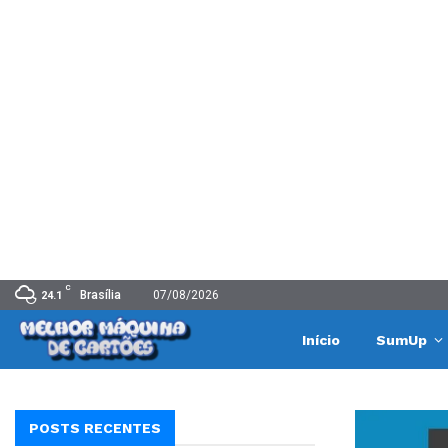
C
Brasília
07/08/2026
24.1
Início
SumUp
POSTS RECENTES