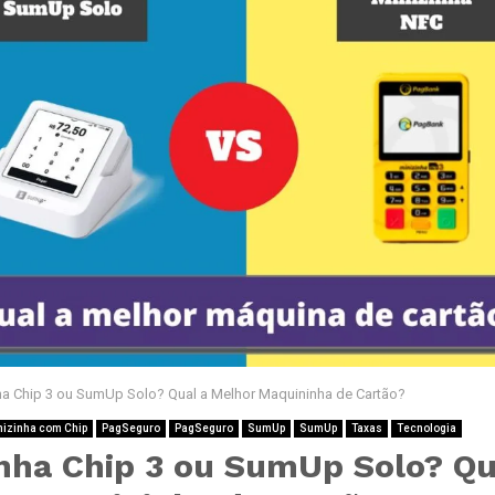
ha Chip 3 ou SumUp Solo? Qual a Melhor Maquininha de Cartão?
nizinha com Chip
PagSeguro
PagSeguro
SumUp
SumUp
Taxas
Tecnologia
inha Chip 3 ou SumUp Solo? Qu