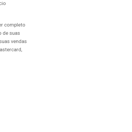
cio
er completo
o de suas
 suas vendas
astercard,