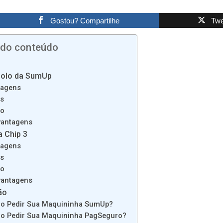
Gostou? Compartilhe
Twe
 do conteúdo
olo da SumUp
tagens
as
ço
vantagens
a Chip 3
tagens
as
ço
vantagens
ão
o Pedir Sua Maquininha SumUp?
o Pedir Sua Maquininha PagSeguro?