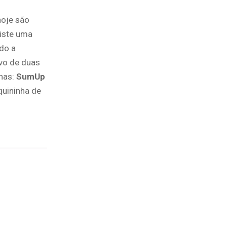
hoje são
xiste uma
do a
ivo de duas
has:
SumUp
quininha de