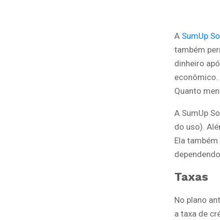
A
SumUp So
também perm
dinheiro apó
econômico. D
Quanto meno
A SumUp Sol
do uso). Alé
Ela também 
dependendo 
Taxas
No plano ant
a taxa de cr