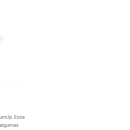
SumUp. Essa
 algumas