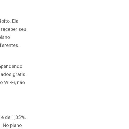
bito. Ela
 receber seu
plano
ferentes.
dependendo
ados grátis.
 Wi-Fi, não
 é de 1,35%,
%. No plano