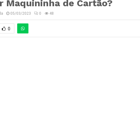
r Maquininha de Cartão?
da
05/03/2023
0
48
0