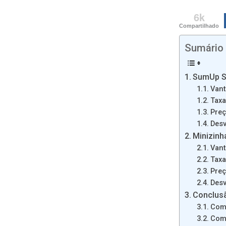
6k
Compartilhado
Sumário
SumUp S
Van
Tax
Pre
Des
Minizinh
Van
Tax
Pre
Des
Conclus
Com
Com