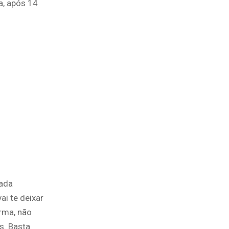
a, após 14
gada
ai te deixar
rma, não
s. Basta