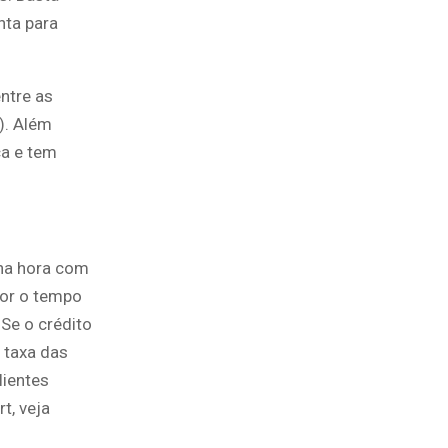
nta para
entre as
). Além
ca e tem
 na hora com
nor o tempo
 Se o crédito
 taxa das
lientes
t, veja