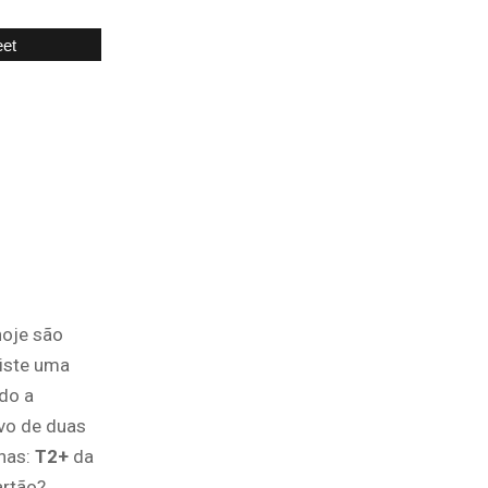
et
hoje são
xiste uma
do a
ivo de duas
has:
T2+
da
artão?