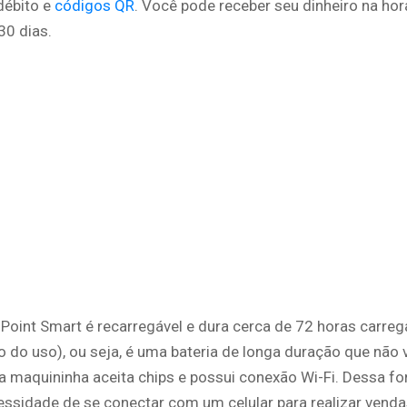
débito e
códigos QR
. Você pode receber seu dinheiro na hor
30 dias.
 Point Smart é recarregável e dura cerca de 72 horas carre
do uso), ou seja, é uma bateria de longa duração que não v
a maquininha aceita chips e possui conexão Wi-Fi. Dessa fo
essidade de se conectar com um celular para realizar venda