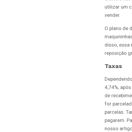
utilizar um 
vender.
O plano de d
maquininhas
disso, essa
reposição gr
Taxas
Dependendo d
4,74%, após
de recebimen
for parcelad
parcelas. Ta
pagarem. Pa
nosso artig