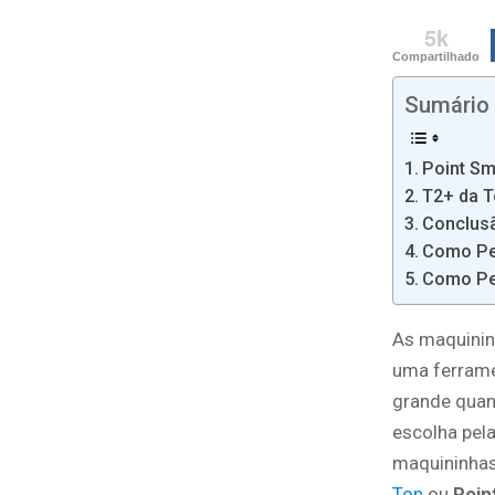
5k
Compartilhado
Sumário
Point S
T2+ da 
Conclus
Como Pe
Como Pe
As maquinin
uma ferrame
grande quan
escolha pel
maquininhas
Ton
ou
Poin