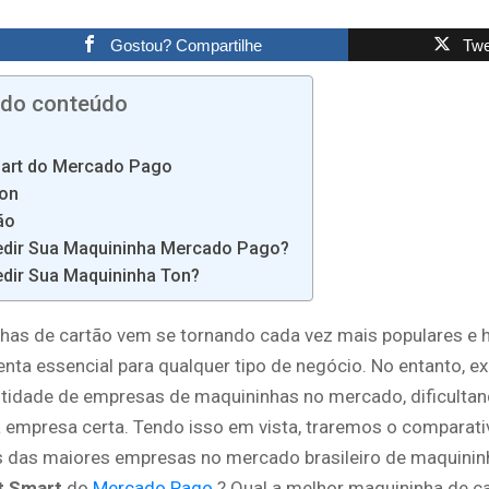
Gostou? Compartilhe
Twe
 do conteúdo
mart do Mercado Pago
Ton
ão
dir Sua Maquininha Mercado Pago?
dir Sua Maquininha Ton?
has de cartão vem se tornando cada vez mais populares e 
nta essencial para qualquer tipo de negócio. No entanto, e
tidade de empresas de maquininhas no mercado, dificultan
a empresa certa. Tendo isso em vista, traremos o comparat
 das maiores empresas no mercado brasileiro de maquinin
t Smart
do
Mercado Pago
? Qual a melhor maquininha de c