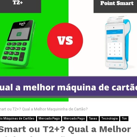
mart ou T2+? Qual a Melhor Maquininha de Cartão?
is Máquinas de Cartões
Mercado Pago
Mercado Pago
Taxas
Tecnologia
Ton
 Smart ou T2+? Qual a Melhor