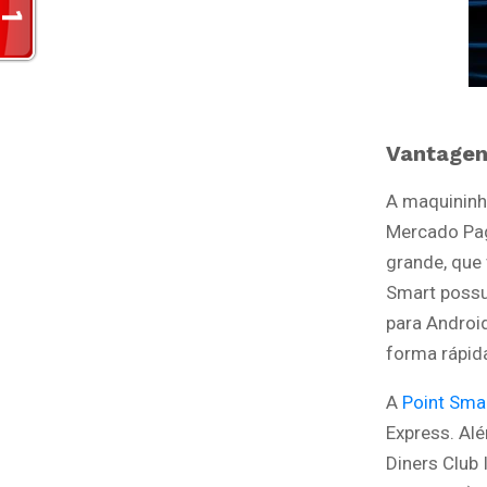
Vantage
A maquininh
Mercado Pag
grande, que
Smart possu
para Androi
forma rápida
A
Point Sma
Express. Al
Diners Club 