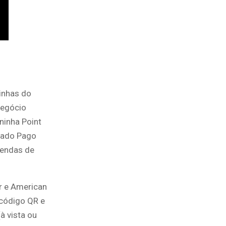
inhas do
negócio
ninha Point
cado Pago
vendas de
er e American
 código QR e
à vista ou