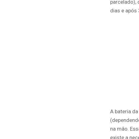
parcelado), 
dias e após 
A bateria da
(dependendo 
na mão. Ess
existe a nec