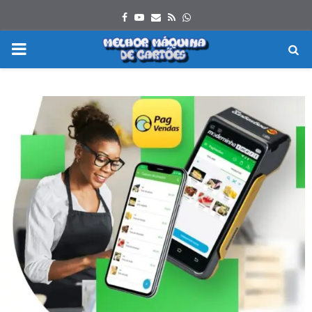
Facebook
Youtube
Email
Rss
Whatsapp
PRIMARY
MENU