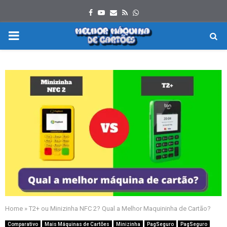
Facebook
Youtube
Email
Rss
Whatsapp
PRIMARY
MENU
Home
»
T2+ ou Minizinha NFC 2? Qual a Melhor Maquininha de Cartão?
Comparativo
Mais Máquinas de Cartões
Minizinha
PagSeguro
PagSeguro