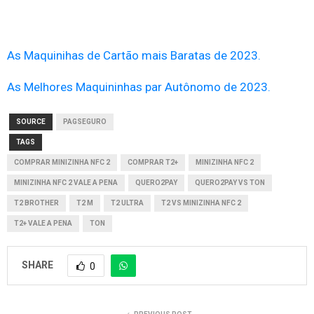
As Maquinihas de Cartão mais Baratas de 2023.
As Melhores Maquininhas par Autônomo de 2023.
SOURCE
PAGSEGURO
TAGS
COMPRAR MINIZINHA NFC 2
COMPRAR T2+
MINIZINHA NFC 2
MINIZINHA NFC 2 VALE A PENA
QUERO2PAY
QUERO2PAY VS TON
T2 BROTHER
T2 M
T2 ULTRA
T2 VS MINIZINHA NFC 2
T2+ VALE A PENA
TON
SHARE
0