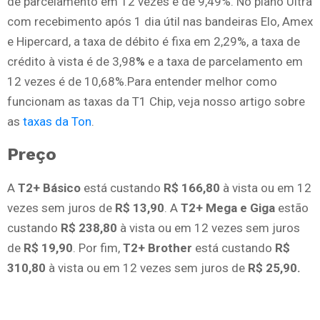
de parcelamento em 12 vezes é de 9,49%. No plano Ultra
com recebimento após 1 dia útil nas bandeiras Elo, Amex
e Hipercard, a taxa de débito é fixa em 2,29%, a taxa de
crédito à vista é de 3,98
%
e a taxa de parcelamento em
12 vezes é de 10,68%.Para entender melhor como
funcionam as taxas da T1 Chip, veja nosso artigo sobre
as
taxas da Ton
.
Preço
A
T2+ Básico
está custando
R$ 166,80
à vista ou em 12
vezes sem juros de
R$ 13,90
. A
T2+ Mega e Giga
estão
custando
R$ 238,80
à vista ou em 12 vezes sem juros
de
R$ 19,90
. Por fim,
T2+ Brother
está custando
R$
310,80
à vista ou em 12 vezes sem juros de
R$ 25,90.