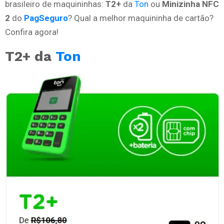
brasileiro de maquininhas:
T2+
da
Ton
ou
Minizinha NFC
2
do
PagSeguro
? Qual a melhor maquininha de cartão?
Confira agora!
T2+ da
Ton