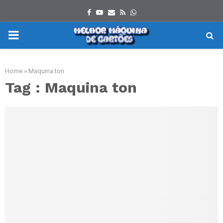
Facebook
Youtube
Email
Rss
Whatsapp
PRIMARY
MENU
Home
»
Maquina ton
Tag : Maquina ton